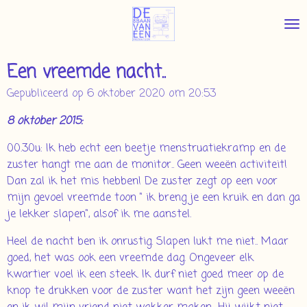
Ga
direct
naar
de
Een vreemde nacht..
hoofdinhoud
Gepubliceerd op 6 oktober 2020 om 20:53
8 oktober 2015:
00.30u: Ik heb echt een beetje menstruatiekramp en de
zuster hangt me aan de monitor.. Geen weeën activiteit!
Dan zal ik het mis hebben! De zuster zegt op een voor
mijn gevoel vreemde toon " ik breng je een kruik en dan ga
je lekker slapen", alsof ik me aanstel.
Heel de nacht ben ik onrustig. Slapen lukt me niet.. Maar
goed, het was ook een vreemde dag. Ongeveer elk
kwartier voel ik een steek. Ik durf niet goed meer op de
knop te drukken voor de zuster want het zijn geen weeën