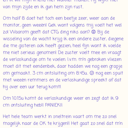
en ik wil mijn vriend niet wakker maken.. Hij wijkt niet
van mijn zijde en ik gun hem zijn rust..
Om half 8 doet het toch een beetje zeer, weer aan de
monitor, geen weeën! Gek want volgens mij voelt het wel
zo! Waarom geeft dat CTG ding niks aan? 😡 Bij de
wisseling van de wacht krijg ik een andere zuster, diegene
die me gisteren ook heeft gezien, heel fijn want ik voelde
me niet serieus genomen! De zuster voelt mee en vraagt
de verloskundige om te voelen. I.v.m. m'n gebroken vliezen
moet dit met eendenbek, daar hadden we nog een grapje
om gemaakt.. 3 cm ontsluiting om 8.45u.. 😕 nog een spuit
met weeën remmers en de verloskundige spreekt af dat
hij over een uur terug komt!
Om 10.15u komt de verloskundige weer en zegt dat ik 9
cm ontsluiting heb!! PANIEK!!
Het hele team werkt in sneltrein vaart om me zo snel
mogelijk naar de OK te krijgen!! Het gaat zo snel dat m'n