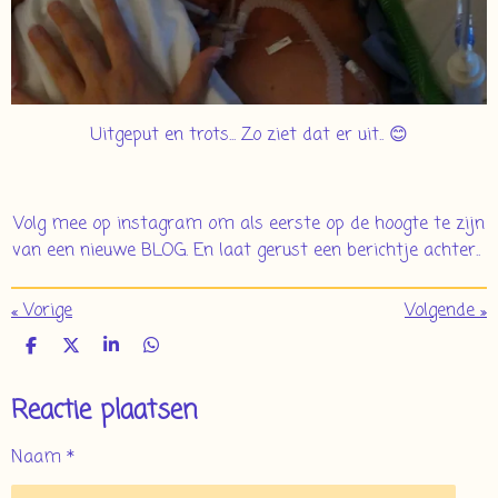
Uitgeput en trots... Zo ziet dat er uit.. 😊
Volg mee op instagram om als eerste op de hoogte te zijn
van een nieuwe BLOG. En laat gerust een berichtje achter..
«
Vorige
Volgende
»
D
D
S
D
e
e
h
e
l
e
a
l
Reactie plaatsen
e
l
r
e
n
e
n
Naam *