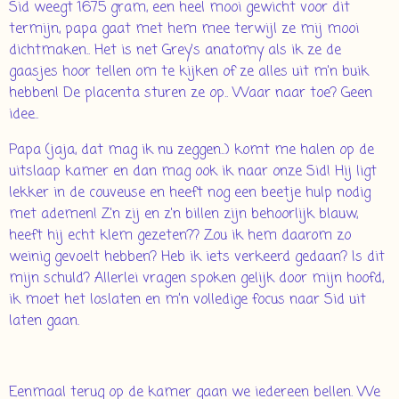
Sid weegt 1675 gram, een heel mooi gewicht voor dit
termijn, papa gaat met hem mee terwijl ze mij mooi
dichtmaken.. Het is net Grey's anatomy als ik ze de
gaasjes hoor tellen om te kijken of ze alles uit m'n buik
hebben! De placenta sturen ze op.. Waar naar toe? Geen
idee..
Papa (jaja, dat mag ik nu zeggen..) komt me halen op de
uitslaap kamer en dan mag ook ik naar onze Sid! Hij ligt
lekker in de couveuse en heeft nog een beetje hulp nodig
met ademen! Z'n zij en z'n billen zijn behoorlijk blauw,
heeft hij echt klem gezeten?? Zou ik hem daarom zo
weinig gevoelt hebben? Heb ik iets verkeerd gedaan? Is dit
mijn schuld? Allerlei vragen spoken gelijk door mijn hoofd,
ik moet het loslaten en m’n volledige focus naar Sid uit
laten gaan.
Eenmaal terug op de kamer gaan we iedereen bellen. We