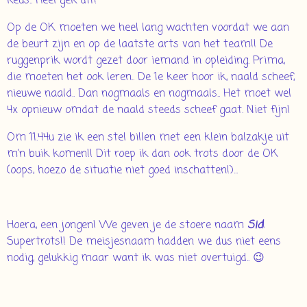
keus.. Heel gek dit!
Op de OK moeten we heel lang wachten voordat we aan
de beurt zijn en op de laatste arts van het team!! De
ruggenprik wordt gezet door iemand in opleiding. Prima,
die moeten het ook leren.. De 1e keer hoor ik, naald scheef,
nieuwe naald.. Dan nogmaals en nogmaals.. Het moet wel
4x opnieuw omdat de naald steeds scheef gaat. Niet fijn!
Om 11.44u zie ik een stel billen met een klein balzakje uit
m'n buik komen!! Dit roep ik dan ook trots door de OK
(oops, hoezo de situatie niet goed inschatten!)...
Hoera, een jongen! We geven je de stoere naam
Sid
!
Supertrots!! De meisjesnaam hadden we dus niet eens
nodig, gelukkig maar want ik was niet overtuigd.. 😉