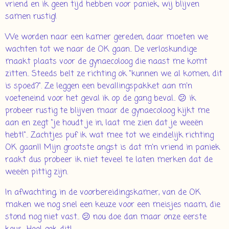
vriend en ik geen tijd hebben voor paniek, wij blijven
samen rustig!
We worden naar een kamer gereden, daar moeten we
wachten tot we naar de OK gaan.. De verloskundige
maakt plaats voor de gynaecoloog die naast me komt
zitten.. Steeds belt ze richting ok "kunnen we al komen, dit
is spoed?". Ze leggen een bevallingspakket aan m'n
voeteneind voor het geval ik op de gang beval.. 😕 ik
probeer rustig te blijven maar de gynaecoloog kijkt me
aan en zegt "je houdt je in, laat me zien dat je weeën
hebt!".. Zachtjes puf ik wat mee tot we eindelijk richting
OK gaan!! Mijn grootste angst is dat m'n vriend in paniek
raakt dus probeer ik niet teveel te laten merken dat de
weeën pittig zijn.
In afwachting, in de voorbereidingskamer, van de OK
maken we nog snel een keuze voor een meisjes naam, die
stond nog niet vast.. 😕 nou doe dan maar onze eerste