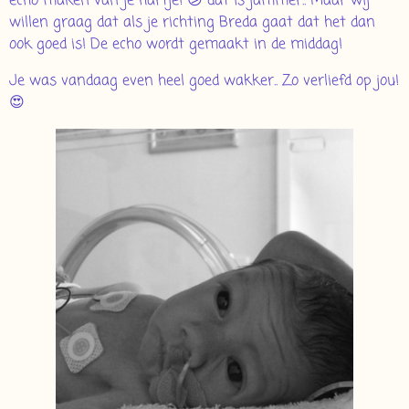
echo maken van je hartje! 😕 dat is jammer.. Maar wij
willen graag dat als je richting Breda gaat dat het dan
ook goed is! De echo wordt gemaakt in de middag!
Je was vandaag even heel goed wakker.. Zo verliefd op jou!
😍