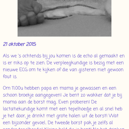
21 oktober 2015:
Als we 's ochtends bij jou komen is de echo al gemaakt en
is er niks op te zien. De verpleegkundige is bezig met een
nieuwe ECG om te kijken of die van gisteren niet gewoon
fout is.
Om 11.00u hebben papa en mama je gewassen en een
schoon broekje aangegeven! Je bent zo wakker dat je bij
mama aan de borst mag.. Even proberen! De
lactatiekundige komt met een tepelhoedje en al snel heb
je het door, je drinkt met grote halen uit de borst! Wat
een bijzonder gevoel.. De tweede borst pak je zelfs al