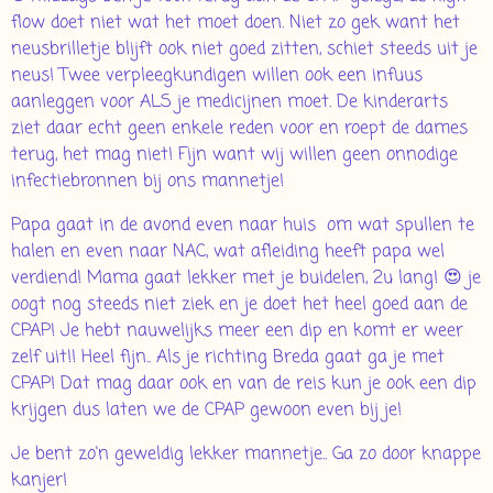
flow doet niet wat het moet doen. Niet zo gek want het
neusbrilletje blijft ook niet goed zitten, schiet steeds uit je
neus! Twee verpleegkundigen willen ook een infuus
aanleggen voor ALS je medicijnen moet. De kinderarts
ziet daar echt geen enkele reden voor en roept de dames
terug, het mag niet! Fijn want wij willen geen onnodige
infectiebronnen bij ons mannetje!
Papa gaat in de avond even naar huis om wat spullen te
halen en even naar NAC, wat afleiding heeft papa wel
verdiend! Mama gaat lekker met je buidelen, 2u lang! 😍 je
oogt nog steeds niet ziek en je doet het heel goed aan de
CPAP! Je hebt nauwelijks meer een dip en komt er weer
zelf uit!! Heel fijn.. Als je richting Breda gaat ga je met
CPAP! Dat mag daar ook en van de reis kun je ook een dip
krijgen dus laten we de CPAP gewoon even bij je!
Je bent zo'n geweldig lekker mannetje.. Ga zo door knappe
kanjer!