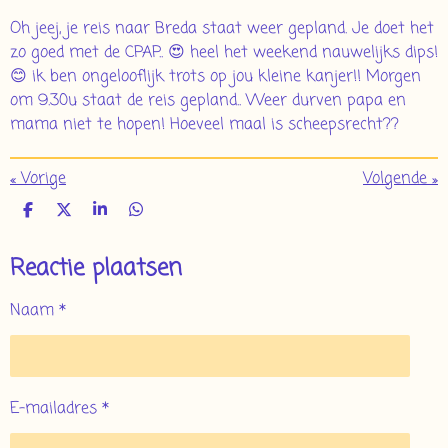
Oh jeej, je reis naar Breda staat weer gepland. Je doet het
zo goed met de CPAP.. 😍 heel het weekend nauwelijks dips!
😊 ik ben ongelooflijk trots op jou kleine kanjer!! Morgen
om 9.30u staat de reis gepland.. Weer durven papa en
mama niet te hopen! Hoeveel maal is scheepsrecht??
«
Vorige
Volgende
»
D
D
S
D
e
e
h
e
l
e
a
l
Reactie plaatsen
e
l
r
e
n
e
n
Naam *
E-mailadres *