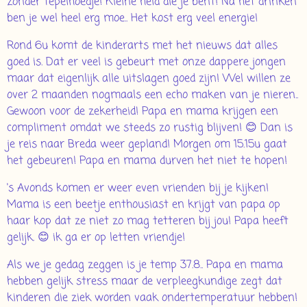
zonder tepelhoedje! Kleine held die je bent! Na het drinken
ben je wel heel erg moe.. Het kost erg veel energie!
Rond 6u komt de kinderarts met het nieuws dat alles
goed is. Dat er veel is gebeurt met onze dappere jongen
maar dat eigenlijk alle uitslagen goed zijn! Wel willen ze
over 2 maanden nogmaals een echo maken van je nieren..
Gewoon voor de zekerheid! Papa en mama krijgen een
compliment omdat we steeds zo rustig blijven! 😊 Dan is
je reis naar Breda weer gepland! Morgen om 15.15u gaat
het gebeuren! Papa en mama durven het niet te hopen!
's Avonds komen er weer even vrienden bij je kijken!
Mama is een beetje enthousiast en krijgt van papa op
haar kop dat ze niet zo mag tetteren bij jou! Papa heeft
gelijk. 😊 ik ga er op letten vriendje!
Als we je gedag zeggen is je temp 37.8.. Papa en mama
hebben gelijk stress maar de verpleegkundige zegt dat
kinderen die ziek worden vaak ondertemperatuur hebben!