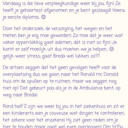
Vandaag is die lieve verpleegkundige weer bij jou, fijn! Ze
heeft je gehoortest afgenomen en je bent geslaagd! Hoera,
je eerste diploma.. 😊
Door het onderzoek, de verzorging, het wegen en het
meten ben je erg moe geworden! Zo moe dat je weer wat
vaker oppervlakkig gaat ademen, dat is niet zo fijn! Je
komt er zelf moeilijk uit dus moeten we je helpen.. 😕
gelijk weer stress, gaat Breda wel lukken zo??
De artsen zeggen dat het geen gevolgen heeft voor de
overplaatsing dus we gaan naar het Ronald mc Donald
huis om de spullen op te ruimen, maar we zeggen nog
niet op! Dat gebeurt pas als je in de Ambulance bent, op
weg naar Breda!
Rond half 2 zijn we weer bij jou in het ziekenhuis en zit er
een kinderarts aan je couveuse wat dingen te controleren,
het zekere voor het onzekere! Hij ziet geen reden om je
hier te houden maar gaat wel even overleggen! Om 14.15u