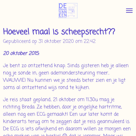
Ga
direct
naar
de
Hoeveel maal is scheepsrecht??
hoofdinhoud
Gepubliceerd op 31 oktober 2020 om 22:42
20 oktober 2015:
Je bent zo ontzettend knap. Sinds gisteren heb je alleen
nog je sonde in, geen ademondersteuning meer..
WAUWIE! Nu kunnen we je steeds beter zien en je ligt
soms al ontzettend wijs rond te kijken.
Je reis staat gepland.. 21 oktober om 11.30u mag je
richting Breda. Ze hebben, door je ongelijke hartritme,
alleen nog een ECG gemaakt! Een uur later komt de
kinderarts terug om te zeggen dat je reis geannuleerd is.
De ECG is iets afwijkend en daarom willen ze morgen een